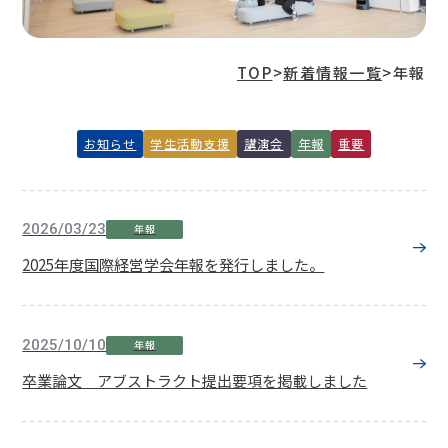
TOP
>
新着情報一覧
>
年報
お知らせ
学生活動支援
講演会
年報
重要
2026/03/23
年報
2025年度国際経営学会年報を発行しました。
2025/10/10
年報
卒業論文 アブストラクト提出要項を掲載しました